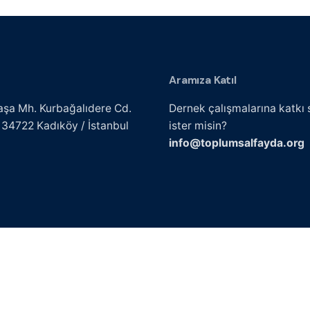
Aramıza Katıl
şa Mh. Kurbağalıdere Cd.
Dernek çalışmalarına katkı
 34722 Kadıköy / İstanbul
ister misin?
info@toplumsalfayda.org
ıdır.