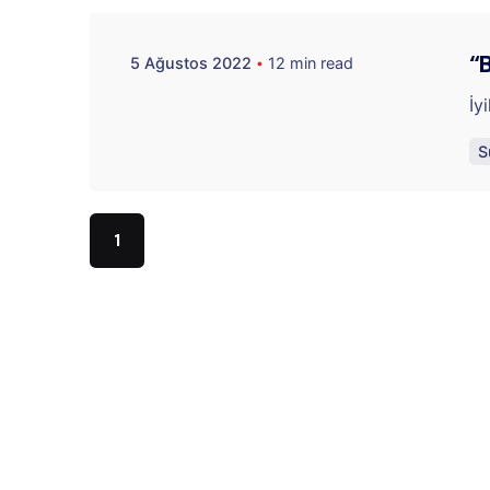
“
5 Ağustos 2022
12 min read
İy
Posted by
Alper Akça
S
1